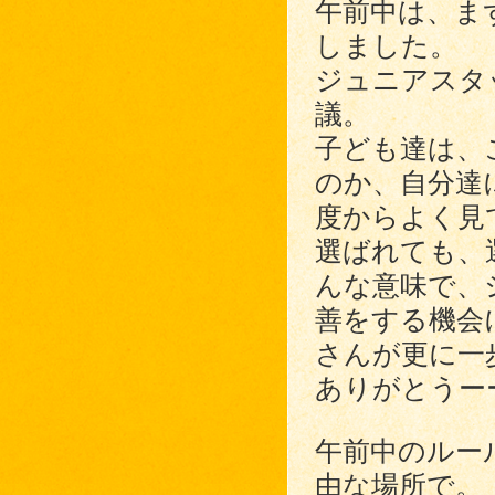
午前中は、ま
しました。
ジュニアスタ
議。
子ども達は、
のか、自分達
度からよく見
選ばれても、
んな意味で、
善をする機会
さんが更に一
ありがとうー
午前中のルー
由な場所で。