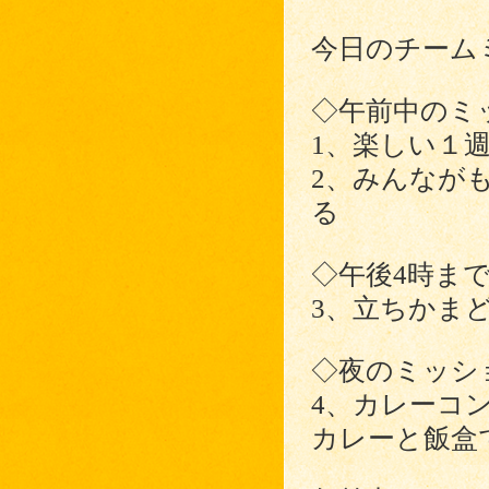
今日のチーム
◇午前中のミ
1、楽しい１
2、みんなが
る
◇午後4時ま
3、立ちかま
◇夜のミッシ
4、カレーコ
カレーと飯盒