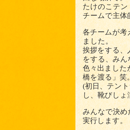
たけのこテン
チームで主体
各チームが考
ました。
挨拶をする、
をする、みん
色々出ました
橋を渡る」笑
(初日、テン
し、靴びしょ
みんなで決め
実行します。