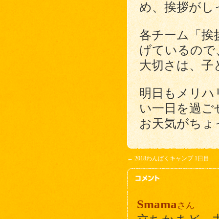
め、挨拶がし
各チーム「挨
げているので
大切さは、子
明日もメリハ
い一日を過ご
お天気がちょ
←
2018わんぱくキャンプ 1日目
Smama
さん