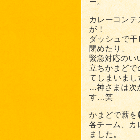
ー。
カレーコンテ
が！
ダッシュで干
閉めたり、
緊急対応のい
立ちかまどで
てしまいまし
…神さまは次
す…笑
かまどで薪を
各チーム、カ
ました。