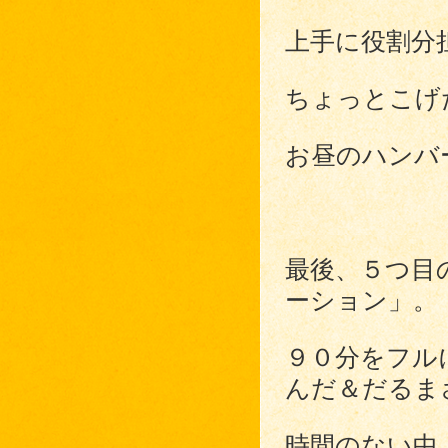
上手に役割分
ちょっとこげ
お昼のハンバ
最後、５つ目
ーション」。
９０分をフル
んだ＆だるま
時間のない中