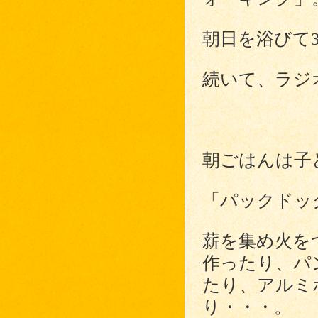
朝日を浴びて
続いて、ラジ
朝ごはんは子
「パックドッ
薪を集め火を
作ったり、パ
たり、アルミ
り・・・。