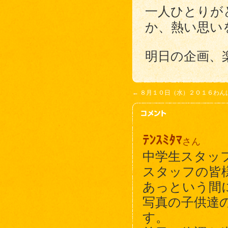
一人ひとりが
か、熱い思い
明日の企画、
←
８月１０日（水）２０１６わん
ﾃﾝｽﾐﾀﾏ
さん
中学生スタッ
スタッフの皆
あっという間
写真の子供達
す。