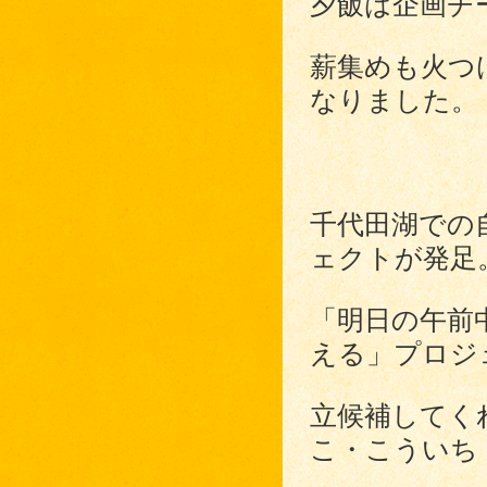
夕飯は企画チ
薪集めも火つ
なりました。
千代田湖での
ェクトが発足
「明日の午前
える」プロジ
立候補してく
こ・こういち