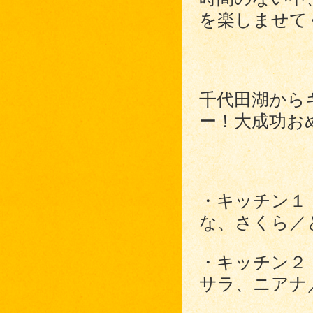
を楽しませて
千代田湖から
ー！大成功お
・キッチン１
な、さくら／
・キッチン２
サラ、ニアナ