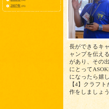
2007年
(25)
長ができるキ
ャンプを伝え
があり、その
にとってASO
になったら嬉
【4】クラフト
作をしましょ