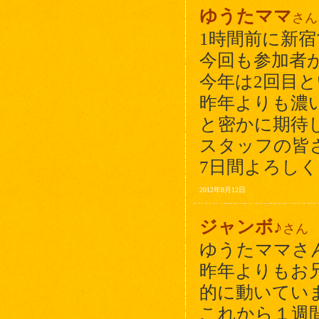
ゆうたママ
さん
1時間前に新
今回も参加者
今年は2回目
昨年よりも濃
と密かに期待
スタッフの皆
7日間よろし
2012年8月12日
ジャンボ♪
さん
ゆうたママさ
昨年よりもお
的に動いてい
これから１週