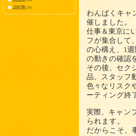
2007年
(25)
わんぱくキャ
催しました。
仕事＆東京に
フが集合して、
の心構え、1
の動きの確認
その後、セク
品、スタッフ
色々なリスク
ーティング終
実際、キャン
られます。
だからこそ、