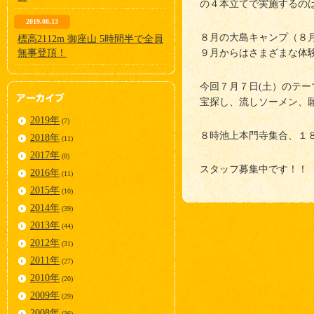
の４本立てで実施するの
2019.08.13
８月の大島キャンプ（８
標高2112m 御座山 5時間半で全員
無事登頂！
９月からはさまざまな体
今回７月７日(土）のテー
宝探し、流しソーメン、
2019年
(7)
８時池上本門寺集合、１
2018年
(11)
2017年
(8)
スタッフ募集中です！！
2016年
(11)
2015年
(10)
2014年
(39)
2013年
(44)
2012年
(31)
2011年
(27)
2010年
(20)
2009年
(29)
2008年
(36)