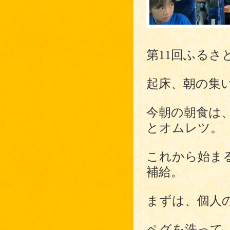
第11回ふる
起床、朝の集
今朝の朝食は
とオムレツ。
これから始ま
補給。
まずは、個人
ペグを洗って