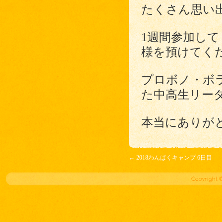
たくさん思い
1週間参加し
様を預けてく
プロボノ・ボ
た中高生リー
本当にありが
←
2018わんぱくキャンプ 6日目