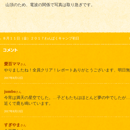
山頂のため、電波の関係で写真は取り急ぎです。
←
８月１１日（金）２０１７わんぱくキャンプ初日
愛百ママ
さん
やりましたね！全員クリア！レポートありがとうございます、明日
2017年8月12日
jumbo
さん
今宵は満天の星空でした。…子どもたちはほとんど夢の中でしたが…
近くで鹿も鳴いています。
2017年8月13日
すぎやま
さん