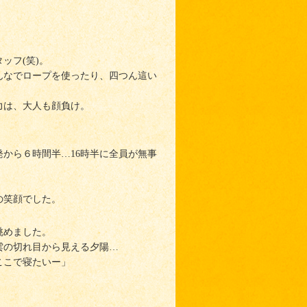
ッフ(笑)。
んなでロープを使ったり、四つん這い
力は、大人も顔負け。
発から６時間半…16時半に全員が無事
の笑顔でした。
眺めました。
雲の切れ目から見える夕陽…
ここで寝たいー」