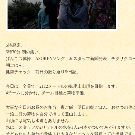
6時起床。
6時30分 朝の集い。
げんこつ体操、ASOKENソング、Jr.スタッフ新聞発表、チクサクコ
朝ごはん。
健康チェック、前日の振り返り&日記。
今日は、全員で、2112メートルの御座山山頂を目指します。
4チームに分かれ、チーム目標と荷物準備。
大事な今日のお昼のお弁当、夜ご飯、明日の朝ごはん、おやつの他
一泊ニ日の荷物を自分で持って登山します。
山頂には電気も水道もありません。
水は、スタッフが2リットルの水を1人2-4本かついであがりますが、
子どもたちも自分の身体より大きなリュックを背負っての出発です