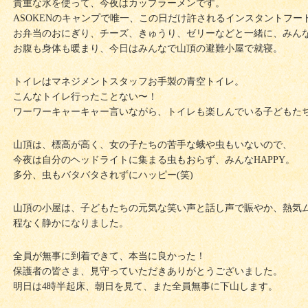
貴重な水を使って、今夜はカップラーメンです。
ASOKENのキャンプで唯一、この日だけ許されるインスタントフー
お弁当のおにぎり、チーズ、きゅうり、ゼリーなどと一緒に、みん
お腹も身体も暖まり、今日はみんなで山頂の避難小屋で就寝。
トイレはマネジメントスタッフお手製の青空トイレ。
こんなトイレ行ったことない〜！
ワーワーキャーキャー言いながら、トイレも楽しんでいる子どもた
山頂は、標高が高く、女の子たちの苦手な蛾や虫もいないので、
今夜は自分のヘッドライトに集まる虫もおらず、みんなHAPPY。
多分、虫もバタバタされずにハッピー(笑)
山頂の小屋は、子どもたちの元気な笑い声と話し声で賑やか、熱気
程なく静かになりました。
全員が無事に到着できて、本当に良かった！
保護者の皆さま、見守っていただきありがとうございました。
明日は4時半起床、朝日を見て、また全員無事に下山します。