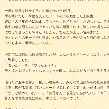
一度も弱音を吐かず常に先頭を歩いた1年生。
手を繋いだり、荷物を支えたり、下の子を励ました上級生。
逆に下の学年の子に励ましてもらったお兄ちゃん、お姉ちゃん、スタ
途中の急な雨もみんなでカッパを着て頑張ったり、険しい岩場もみ
になって登ったり降りたりしたら、なんだか楽しい冒険家気分。
子どもたちのモード切り替え、やる気スイッチが入った時の楽しみ
いつも本当に素晴らしいです。
予定では18時に山頂到着でしたが、なんとリタイヤ一人もなく、出
に到着しました。
「着いたーー‼︎」「やったぁぁ！」
汗と涙と泥でぐちゃぐちゃになった顔は、みんなピカピカキラキラ
濡れた洋服を着替え、暖かい格好をし、みんなで山頂からの景色を
目下に広がる雲海、凄いスピードで流れていく雲、雨上がりの虹、
「ずっと眺めていたいー」「お母さんにも見せてあげたい」「今日
みんなで見る景色は格別♫ 本当にサイコーでした。