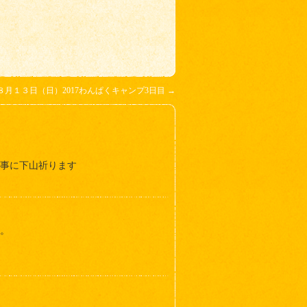
８月１３日（日）2017わんぱくキャンプ3日目
→
無事に下山祈ります
。