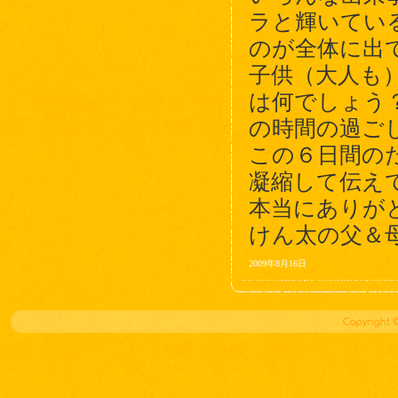
ラと輝いてい
のが全体に出
子供（大人も
は何でしょう
の時間の過ご
この６日間の
凝縮して伝え
本当にありが
けん太の父＆
2009年8月16日