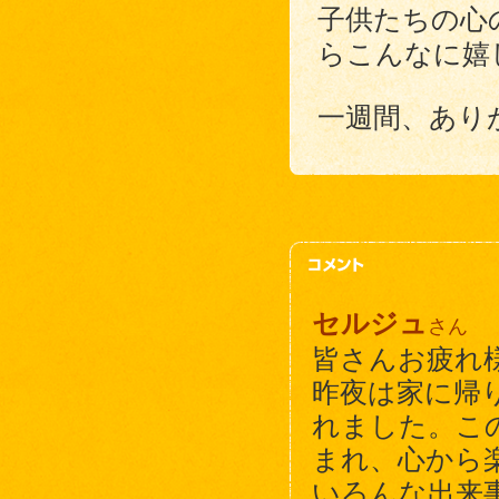
子供たちの心
らこんなに嬉
一週間、あり
セルジュ
さん
皆さんお疲れ
昨夜は家に帰
れました。こ
まれ、心から
いろんな出来