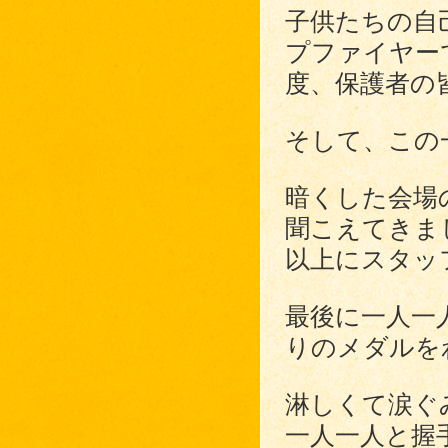
子供たちの自
プファイヤー
度、保護者の
そして、この
暗くした会場
聞こえてきま
以上にスタッ
最後に一人一
りのメダルを
淋しくて涙ぐ
一人一人と握