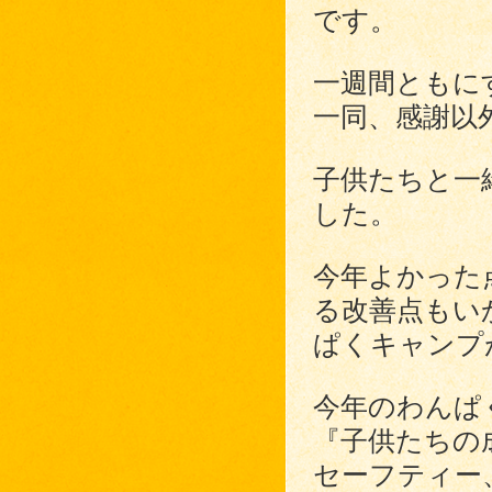
です。
一週間ともに
一同、感謝以
子供たちと一
した。
今年よかった
る改善点もい
ぱくキャンプ
今年のわんぱ
『子供たちの
セーフティー