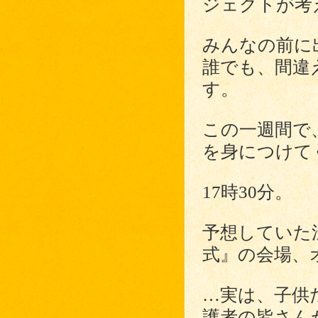
ジェクトが考
みんなの前に
誰でも、間違
す。
この一週間で
を身につけて
17時30分。
予想していた
式』の会場、
…実は、子供
護者の皆さん