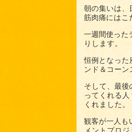
朝の集いは、
筋肉痛にはこ
一週間使った
りします。
恒例となった
ンド＆コーン
そして、最後
ってくれる人
くれました。
観客が一人も
メントプロジ