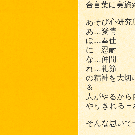
合言葉に実施
あそび心研究
あ…愛情
ほ…奉仕
に…忍耐
な…仲間
れ…礼節
の精神を大切
＆
人がやるから
やりきれる＝
そんな思いで