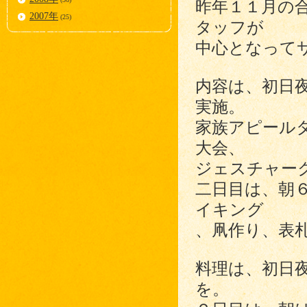
昨年１１月の
2007年
(25)
タッフが
中心となって
内容は、初日
実施。
家族アピール
大会、
ジェスチャー
二日目は、朝
イキング
、凧作り、表
料理は、初日
を。