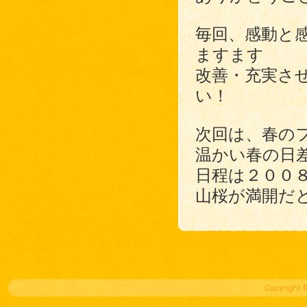
毎回、感動と
ますます
改善・充実さ
い！
次回は、春の
温かい春の日
日程は２００
山桜が満開だ