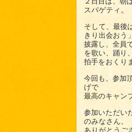
２日目は、朝
スパゲティ。
そして、最後
きり出会おう
披露し、全員
を歌い、踊り
拍手をおくり
今回も、参加
げで
最高のキャン
参加いただい
のみなさん、
ありがとうご