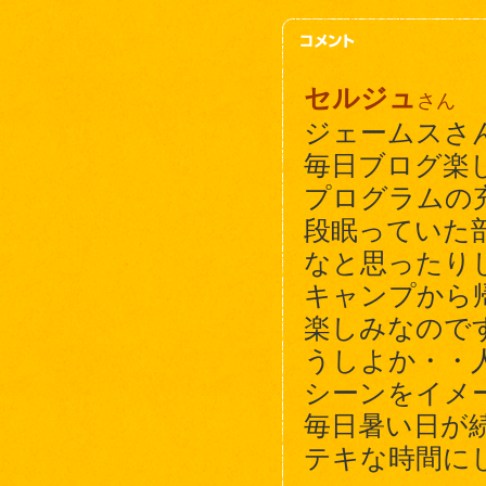
セルジュ
さん
ジェームスさ
毎日ブログ楽
プログラムの
段眠っていた
なと思ったり
キャンプから
楽しみなので
うしよか・・
シーンをイメ
毎日暑い日が
テキな時間に