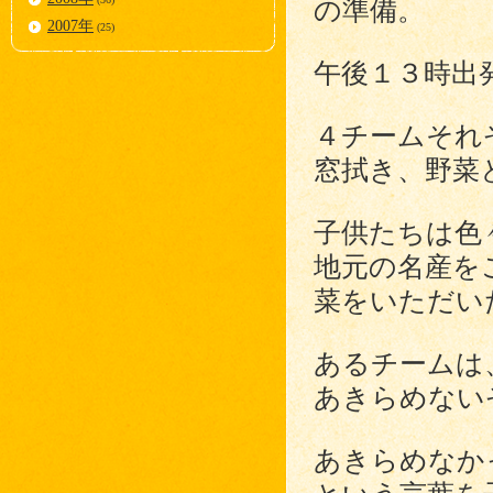
の準備。
2007年
(25)
午後１３時出
４チームそれ
窓拭き、野菜
子供たちは色
地元の名産を
菜をいただい
あるチームは
あきらめない
あきらめなか