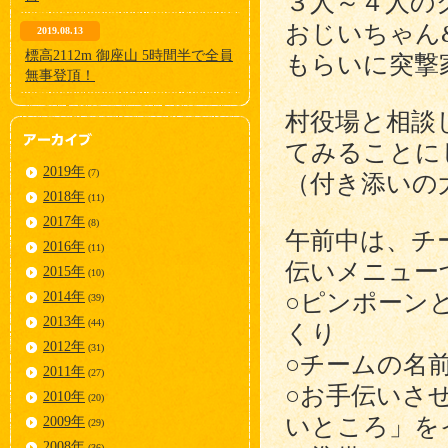
３人～４人の
おじいちゃん
2019.08.13
標高2112m 御座山 5時間半で全員
もらいに突撃
無事登頂！
村役場と相談
てみることに
2019年
(7)
（付き添いの
2018年
(11)
2017年
(8)
午前中は、チ
2016年
(11)
伝いメニュー
2015年
(10)
2014年
○ピンポーン
(39)
2013年
(44)
くり
2012年
(31)
○チームの名
2011年
(27)
○お手伝いさ
2010年
(20)
いところ」を
2009年
(29)
2008年
(36)