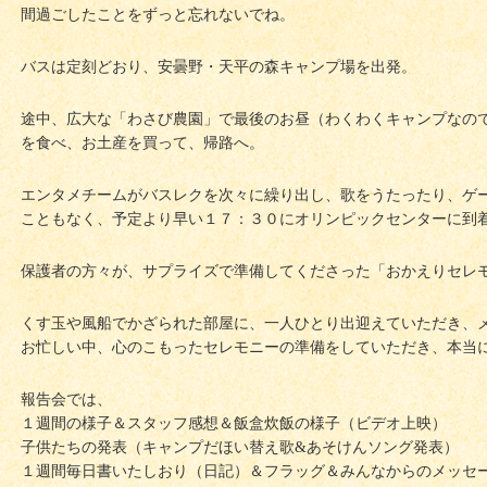
間過ごしたことをずっと忘れないでね。
バスは定刻どおり、安曇野・天平の森キャンプ場を出発。
途中、広大な「わさび農園」で最後のお昼（わくわくキャンプなの
を食べ、お土産を買って、帰路へ。
エンタメチームがバスレクを次々に繰り出し、歌をうたったり、ゲ
こともなく、予定より早い１７：３０にオリンピックセンターに到
保護者の方々が、サプライズで準備してくださった「おかえりセレモ
くす玉や風船でかざられた部屋に、一人ひとり出迎えていただき、
お忙しい中、心のこもったセレモニーの準備をしていただき、本当
報告会では、
１週間の様子＆スタッフ感想＆飯盒炊飯の様子（ビデオ上映）
子供たちの発表（キャンプだほい替え歌&あそけんソング発表）
１週間毎日書いたしおり（日記）＆フラッグ＆みんなからのメッセ