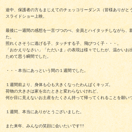
途中、保護者の方もまじえてのチェッコリーダンス（皆様ありがと
スライドショー上映。
最後に一週間の感想を一言づつのべ、全員とハイタッチしながら、
た。
照れくさそうに逃げる子、タッチする子、飛びつく子・・・。
「おかえりなさい」「ただいま」の表現は様々でしたが、温かいお
ためて思う瞬間でした。
・・・本当にあっという間の１週間でした。
１週間前より、身体も心も大きくなったわんぱくキッズ。
荷物の大きさは家を出たときと変わらないけれど、
何か目に見えないお土産をたくさん持って帰ってくれることを願い
１週間、本当にありがとうございました。
また来年、みんなの笑顔に会いたいです!!!