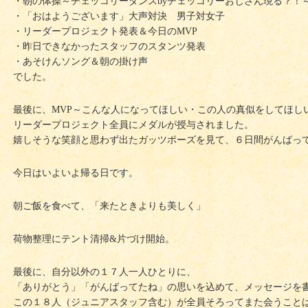
・朝の体操～チェッコリーダンスbyチェッコリーおじさん現る？！
・「おはようございます」大声対決 男子対女子
・リーダープロジェクト発表＆今日のMVP
・昨日できなかったスタッフのスタンツ発表
・あそけんソング＆朝の掛け声
でした。
最後に、MVP～こんな人になってほしい・この人の真似をしてほし
リーダープロジェクト全員にメダルが授与されました。
嬉しそうな笑顔と思わず出たガッツポーズを見て、６日間がんばっ
今日はいよいよ帰る日です。
朝ご飯を食べて、「来たときよりも美しく」
荷物整理にテント清掃&片づけ開始。
最後に、自分以外の１７人一人ひとりに、
「ありがとう」「がんばってたね」の思いを込めて、メッセージを
この１８人（ジュニアスタッフ含む）が全員そろってまた会うこと