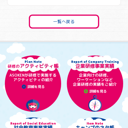
一覧へ戻る
Plan Note
Report of Company Training
アクティビティ帳
企業研修事業実績
研修の
ASOKENが研修で実施する
企業向けの研修、
アクティビティの紹介
ワーケーションなど
企業研修の実績をご紹介
play_circle
詳細を見る
play_circle
詳細を見る
Report of Social Education
Item Note
社会教育事業実績
キャンプのネタ帳