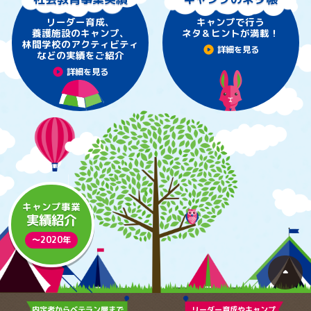
リーダー育成、
キャンプで行う
養護施設のキャンプ、
ネタ＆ヒントが満載！
林間学校のアクティビティ
play_circle
詳細を見る
などの実績をご紹介
play_circle
詳細を見る
キャンプ事業
実績紹介
〜2020年
arrow_drop_up
内定者からベテラン層まで
リーダー育成やキャンプ