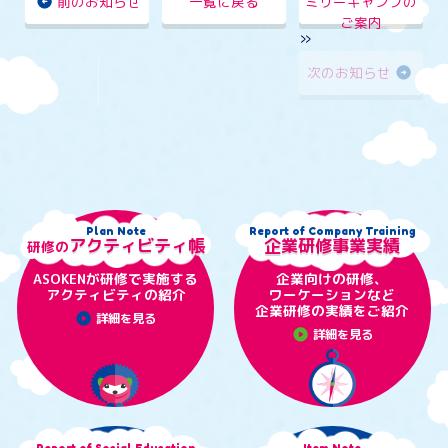
前のお知らせ
一覧に戻る
ミリーキャンプの
arrow_circle_left
ご案内
»
次のお知らせ
arrow_circle_right
Plan Note
Report of Company Training
アクティビティ帳
企業研修事業実績
研修の
ASOKENが研修で実施する
企業向けの研修、
アクティビティの紹介
ワーケーションなど
企業研修の実績をご紹介
play_circle
詳細を見る
play_circle
詳細を見る