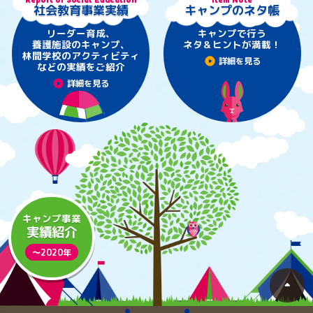
Report of Social Education
Item Note
社会教育事業実績
キャンプのネタ帳
リーダー育成、
キャンプで行う
養護施設のキャンプ、
ネタ＆ヒントが満載！
林間学校のアクティビティ
play_circle
詳細を見る
などの実績をご紹介
play_circle
詳細を見る
キャンプ事業
実績紹介
〜2020年
arrow_drop_up