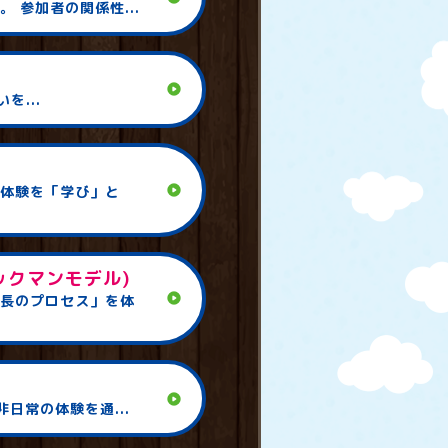
参加者の関係性...
play_circle
を...
play_circle
体験を「学び」と
ックマンモデル)
play_circle
長のプロセス」を体
play_circle
日常の体験を通...