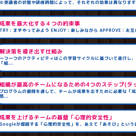
※受講者の状態や研修時間によって、それぞれの効果は異なります。 
成果を最大化する４つの約束事
TRY：まずやってみよう ENJOY：楽しみながら APPROVE：お互い
解決策を導き出す仕組み
一つ一つのアクティビティはこの学習サイクルに基づいて進行し、
「組...
組織が最高のチームになるための4つのステップ(タ
プログラムの展開を通して、チームが成果を出すために必要な「成
感...
成果を上げるチームの基盤「心理的安全性」
Googleが提唱する「心理的安全性」を、あえて「あそび」という非