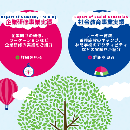
Report of Company Training
Report of Social Education
企業研修事業実績
社会教育事業実績
企業向けの研修、
リーダー育成、
ワーケーションなど
養護施設のキャンプ、
企業研修の実績をご紹介
林間学校のアクティビティ
などの実績をご紹介
詳細を見る
詳細を見る
play_circle
play_circle