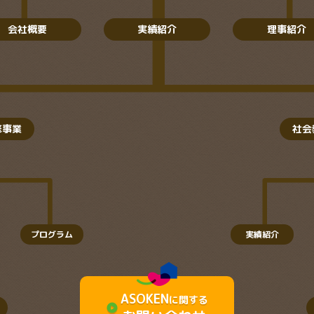
会社概要
実績紹介
理事紹介
修事業
社会
プログラム
実績紹介
ASOKEN
に関する
play_circle