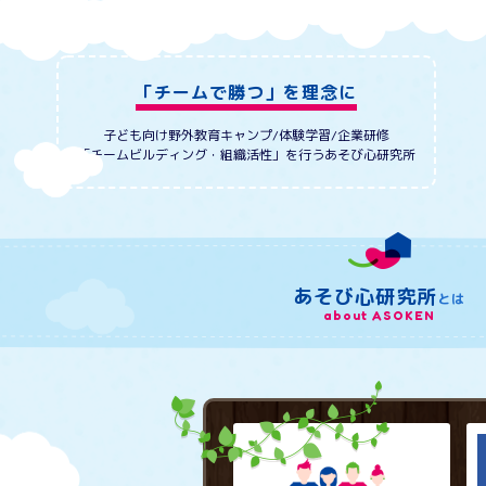
「チームで勝つ」を理念に
子ども向け野外教育キャンプ/体験学習/企業研修
「チームビルディング・組織活性」を行うあそび心研究所
あそび心研究所
とは
about ASOKEN