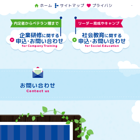
ホーム
サイトマップ
プライバシーポリシー
home
schema
favorite
内定者からベテラン層まで
リーダー育成やキャンプ
企業研修
社会教育
に関する
に関する
play_circle
申込･お問い合わせ
play_circle
申込･お問い合わせ
for Company Training
for Social Education
お問い合わせ
Contact us