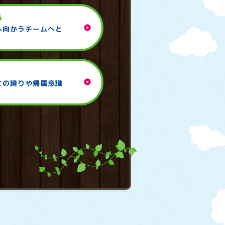
る
play_circle
へ向かうチームへと
play_circle
ての誇りや帰属意識