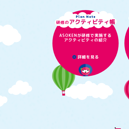
Plan Note
アクティビティ帳
研修の
ASOKENが研修で実施する
アクティビティの紹介
詳細を見る
play_circle