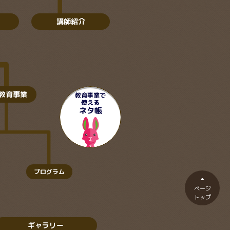
講師紹介
教育事業
教育事業で
使える
ネタ帳
プログラム
arrow_drop_up
ページ
トップ
ギャラリー