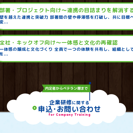
部署・プロジェクト向け～連携の目詰まりを解消す
壁を越えた連携と突破力 部署間の壁や停滞感を打破し、共に目標
変...
全社・キックオフ向け～一体感と文化の再確認
一体感の醸成と文化づくり 全員で一つの体験を共有し、組織とし
を...
内定者からベテラン層まで
企業研修
に関する
申込･お問い合わせ
play_circle
for Company Training