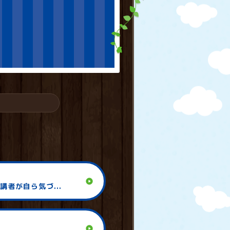
play_circle
者が自ら気づ...
play_circle