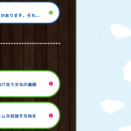
play_circle
があります。それ...
play_circle
助け合う文化の基礎
play_circle
ームが目指す方向を