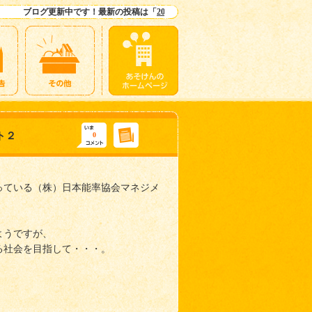
ブログ更新中です！最新の投稿は「
2019わんぱくキャンプ感想
」ですよー！
ト２
0
っている（株）日本能率協会マネジメ
ようですが、
る社会を目指して・・・。